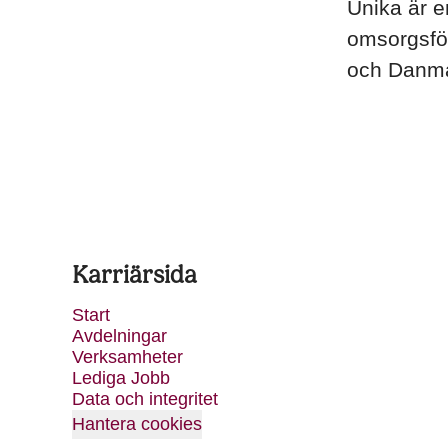
Unika är e
omsorgsför
och Danma
Karriärsida
Start
Avdelningar
Verksamheter
Lediga Jobb
Data och integritet
Hantera cookies